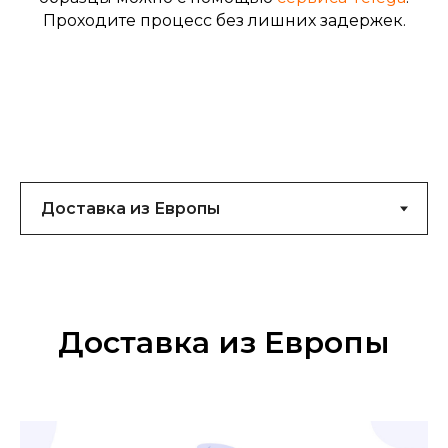
самостоятельных личных
Проходите процесс без лишних задержек.
покупок
Эти адреса вы получаете для
возможности заказа на них
своих личных покупок из
интернет-магазинов Европы и
Китая. Мы получаем ваши
посылки и пересылаем их вам
Корреспонденция,
Доставка из Европы
посылки и
образцы для
сертификации из
Китая
за 5 дней