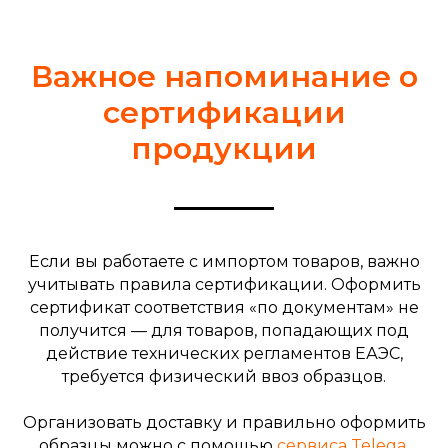
адрес в Европе и
Китае
для личных
Важное напоминание о
покупок
сертификации
продукции
Если вы работаете с импортом товаров, важно
учитывать правила сертификации. Оформить
Германия
Китай
сертификат соответствия «по документам» не
получится — для товаров, попадающих под
ПОЛУЧИТЬ АДРЕСА
действие технических регламентов ЕАЭС,
требуется физический ввоз образцов.
Зарегистрируйтесь и
Организовать доставку и правильно оформить
получите адреса для
образцы можно с помощью
сервиса Telega
.